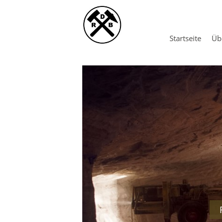
Navigation
Startseite
Üb
überspringen
St
S
Pr
Bi