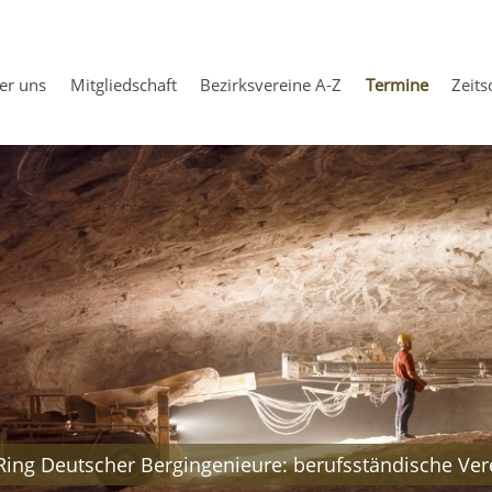
er uns
Mitgliedschaft
Bezirksvereine A-Z
Termine
Zeits
rategien und Ziele
atzung
otokolle
lder
Ring Deutscher Bergingenieure: berufsständische Ver